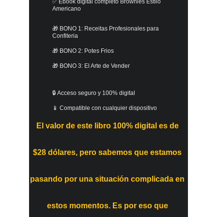
✅ Ebook digital completo Brownies Estilo 
Americano
🎁 BONO 1: Receitas Profesionales para 
Confiteria
🎁 BONO 2: Potes Frios
🎁 BONO 3: El Arte de Vender
🔒 Acceso seguro y 100% digital
📱 Compatible con cualquier dispositivo
El valor de este libro 
100% digital
 es de 
$28
dólares
, pero sabemos que estamos 
pasando por una situación complicada en 
estos momentos. Es por eso que 