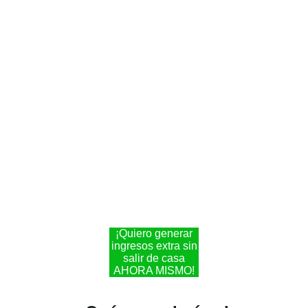
¿Te sientes frustrada porque no 
encuentras opciones para generar 
ingresos extras en esta época tan 
importante¿Te gustaría conocer el 
paso a paso garantizado para 
preparar fácilmente en casa 
deliciosos Brownies estilo New 
York?
¿Te gustaría aprender en menos de 
7 días y comenzar tu propio negocio 
rentable desde casa?
¡Quiero generar
ingresos extra sin
salir de casa
AHORA MISMO!