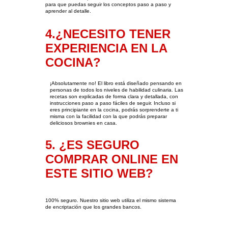
para que puedas seguir los conceptos paso a paso y 
aprender al detalle.
4.¿NECESITO TENER 
EXPERIENCIA EN LA 
COCINA?
¡Absolutamente no! El libro está diseñado pensando en 
personas de todos los niveles de habilidad culinaria. Las 
recetas son explicadas de forma clara y detallada, con 
instrucciones paso a paso fáciles de seguir. Incluso si 
eres principiante en la cocina, podrás sorprenderte a ti 
misma con la facilidad con la que podrás preparar 
deliciosos brownies en casa.
5. ¿ES SEGURO 
COMPRAR ONLINE EN 
ESTE SITIO WEB?
100% seguro. Nuestro sitio web utiliza el mismo sistema 
de encriptación que los grandes bancos.